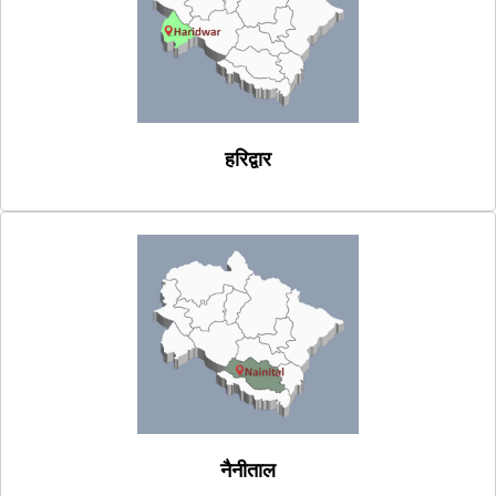
हरिद्वार
नैनीताल