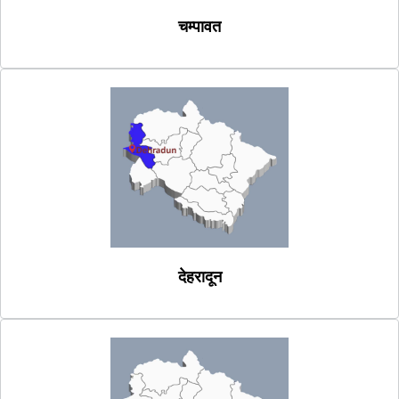
चम्पावत
देहरादून