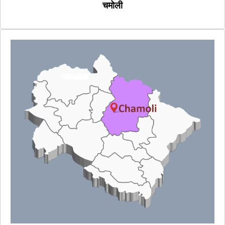
चमोली